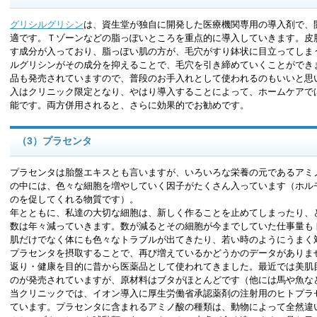
グリシルグリシン
は、資生堂が独自に開発した医療機関専用の導入剤で、
適です。Ｔゾーンなどの脂っぽいところを重点的に導入していきます。皮
す成分が入っており、脂っぽい肌の方が、毛穴がすり鉢状に目立ってしま
ルグリシンがその成分を抑えることで、毛穴を引き締めていくことができ
品も発売されていますので、普段のお手入れとして使われるのもいいと思
入はクリニック限定となり、やはり導入することによって、ホームケアで
能です。両方併用されると、さらに効果的でお勧めです。
（3）プラセンタ
プラセンタは胎盤エキスとも言いますが、いろいろな栄養の元であるアミ
の中には、色々な細胞を増やしていく因子がたくさん入っています（ホル
のを促してくれる物質です）。
年とともに、私達の大切な細胞は、新しく作ることを止めてしまったり、
数は年々減っていきます。数が減るとその細胞が今までしていた仕事量も
肌だけでなく体にも色々なトラブルが出てきたり、若い時のようにうまく
プラセンタを摂取することで、再び増えているかどうかのデータがありま
返り・健康を目的に昔から医薬品として使われてきました。最近では美肌
のが発売されていますが、原材料はブタがほとんどです（他には馬や魚な
当クリニックでは、イオン導入に厚生労働省承認薬剤の注射用のヒトプラ
ています。プラセンタに含まれるアミノ酸の種類は、動物によって全然違