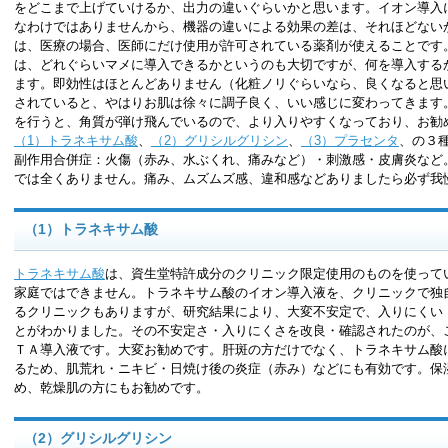
をどこまで上げていけるか、出力の違いぐらいかと思います。イオン導入
なわけではありませんから、機器の違いによる効果の差は、それほどない
は、医療の場合、医師にだけ使用が許可されている薬剤が使えることです
は、どれぐらいマメに導入できるかというのも大切ですが、何を導入する
ます。即効性はほとんどありません（化粧ノリぐらいなら、良くなると思
されていると、やはりお肌は徐々に調子良く、いい感じに変わってきます
を行うと、角質が弾け飛んでいるので、より入りやすくなっており、お勧
（1）トラネキサム酸
、
（2）グリシルグリシン
、
（3）プラセンタ
、の３
副作用合併症：火傷（赤み、水ぶくれ、痛みなど）・刺激感・皮膚炎など
では全くありません。痛み、ムズムズ感、違和感などありましたら必ず我
（1）トラネキサム酸
トラネキサム酸
は、資生堂特許成分のクリニック限定使用のものを使って
家庭ではできません。トラネキサム酸のイオン導入液を、クリニックで独
るクリニックもありますが、研究結果により、大変不安定で、入りにくい
とがわかりました。その不安定さ・入りにくさを改良・確認されたのが、
ＴＡ導入液です。大変お勧めです。肝斑の方だけでなく、トラネキサム酸
るため、肌荒れ・ニキビ・日焼け後の炎症（赤み）などにも有効です。保
め、乾燥肌の方にもお勧めです。
（2）グリシルグリシン