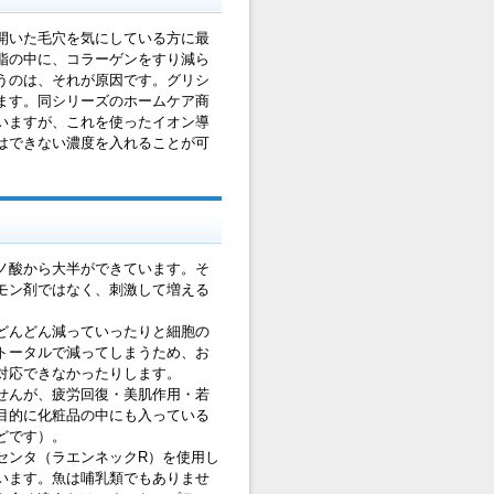
開いた毛穴を気にしている方に最
脂の中に、コラーゲンをすり減ら
うのは、それが原因です。グリシ
ます。同シリーズのホームケア商
いますが、これを使ったイオン導
はできない濃度を入れることが可
ノ酸から大半ができています。そ
モン剤ではなく、刺激して増える
どんどん減っていったりと細胞の
トータルで減ってしまうため、お
対応できなかったりします。
せんが、疲労回復・美肌作用・若
目的に化粧品の中にも入っている
どです）。
センタ（ラエンネックR）を使用し
います。魚は哺乳類でもありませ