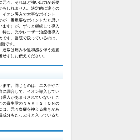
に元々、それほど強い出力が必要
かもしれません。決定的に違うの
。イオン導入で大事なポイント
かが一番重要なポイントだと思い
います）が、ずっと継続して導入
。特に、光やレーザー治療後導入
めです。当院で扱っているのは、
種類です。
。通常は痛みや違和感を伴う処置
慢せずにお伝えください。
います。同じものは、エステやご
自に調合して、イオン導入してい
（導入があまりされていない）こ
この資生堂のＮＡＶＩＳＩＯＮの
には、元々炎症を抑える働きがあ
湿成分もたっぷりと入っているた