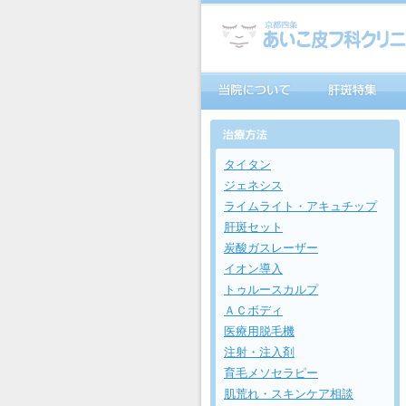
タイタン
ジェネシス
ライムライト・アキュチップ
肝斑セット
炭酸ガスレーザー
イオン導入
トゥルースカルプ
ＡＣボディ
医療用脱毛機
注射・注入剤
育毛メソセラピー
肌荒れ・スキンケア相談