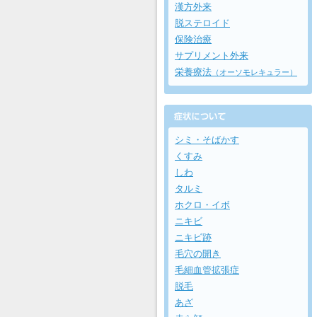
漢方外来
脱ステロイド
保険治療
サプリメント外来
栄養療法
（オーソモレキュラー）
シミ・そばかす
くすみ
しわ
タルミ
ホクロ・イボ
ニキビ
ニキビ跡
毛穴の開き
毛細血管拡張症
脱毛
あざ